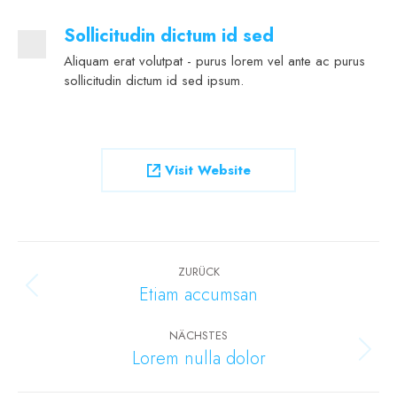
Sollicitudin dictum id sed
Aliquam erat volutpat - purus lorem vel ante ac purus
sollicitudin dictum id sed ipsum.
Visit Website
Project
navigation
ZURÜCK
Etiam accumsan
Previous
project:
NÄCHSTES
Lorem nulla dolor
Next
project: