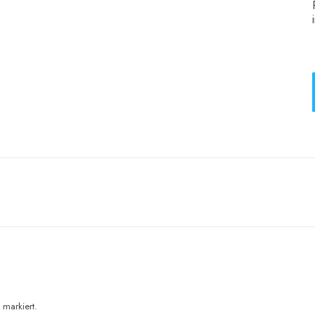
Next
project:
markiert.