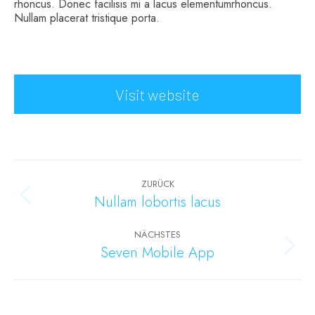
rhoncus. Donec facilisis mi a lacus elementumrhoncus.
Nullam placerat tristique porta.
Visit website
Project
navigation
ZURÜCK
Nullam lobortis lacus
Previous
project:
NÄCHSTES
Seven Mobile App
Next
project: