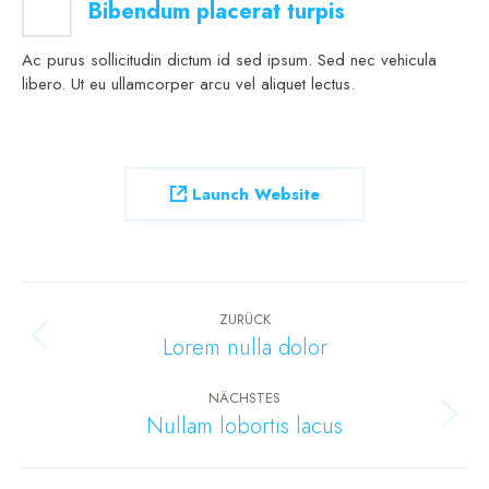
Bibendum placerat turpis
Ac purus sollicitudin dictum id sed ipsum. Sed nec vehicula
libero. Ut eu ullamcorper arcu vel aliquet lectus.
Launch Website
Project
navigation
ZURÜCK
Lorem nulla dolor
Previous
project:
NÄCHSTES
Nullam lobortis lacus
Next
project: