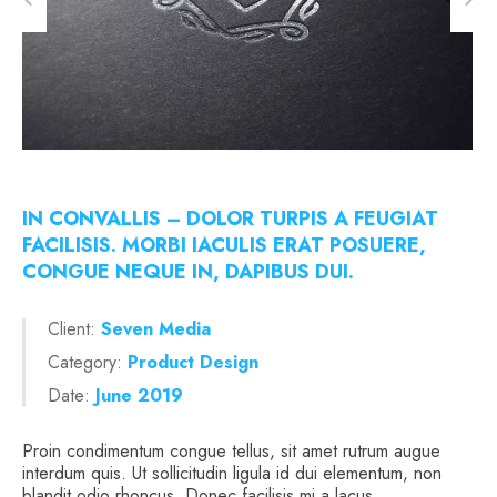
IN CONVALLIS – DOLOR TURPIS A FEUGIAT
FACILISIS. MORBI IACULIS ERAT POSUERE,
CONGUE NEQUE IN, DAPIBUS DUI.
Client:
Seven Media
Category:
Product Design
Date:
June 2019
Proin condimentum congue tellus, sit amet rutrum augue
interdum quis. Ut sollicitudin ligula id dui elementum, non
blandit odio rhoncus. Donec facilisis mi a lacus