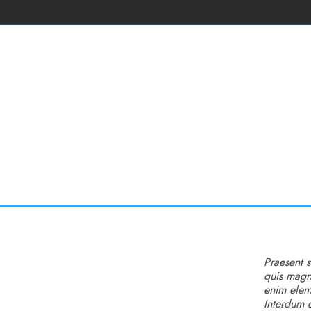
Praesent s
quis magna
enim elem
Interdum 