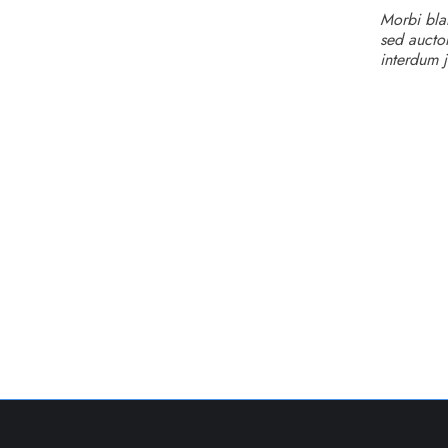
Morbi blan
sed auctor
interdum j