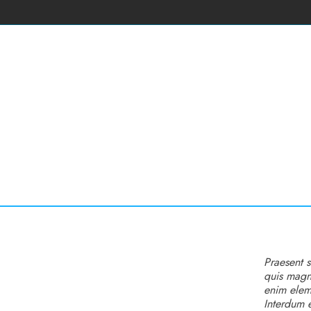
Praesent s
quis magna
enim elem
Interdum 