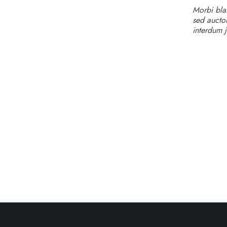
Morbi blan
sed auctor
interdum j